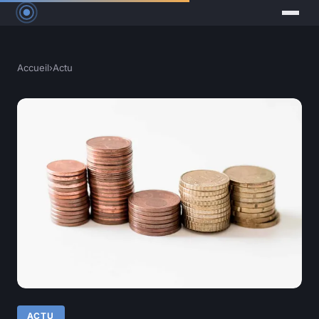
Accueil
›
Actu
ACTU