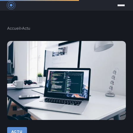
Accueil
›
Actu
ACTU