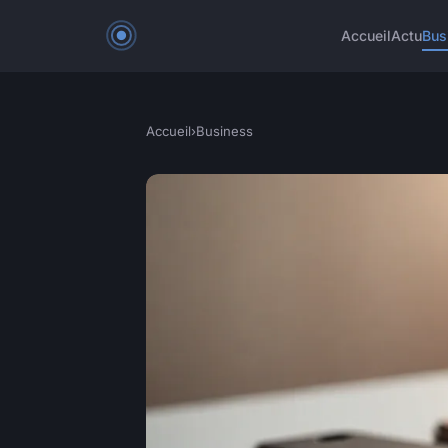
Accueil
Actu
Bus
Accueil
›
Business