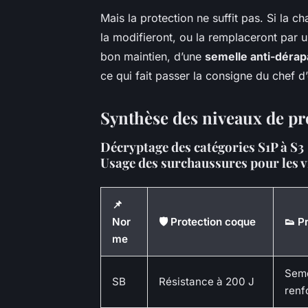
Mais la protection ne suffit pas. Si la ch
la modifieront, ou la remplaceront par 
bon maintien, d’une
semelle anti-dérap
ce qui fait passer la consigne du chef d’é
Synthèse des niveaux de pr
Décryptage des catégories S1P à S3
Usage des surchaussures pour les v
📌
Nor
🛡️ Protection coque
👟 P
me
Seme
SB
Résistance à 200 J
renf