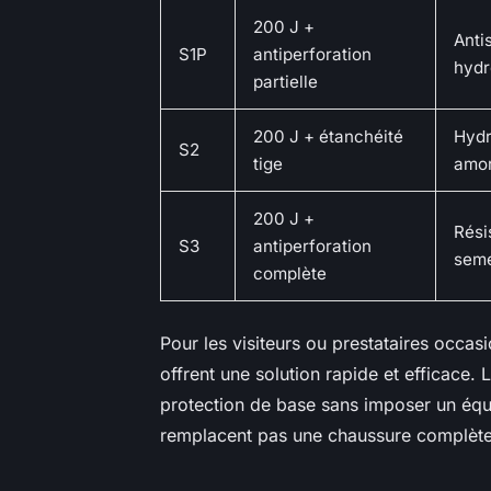
200 J +
Anti
S1P
antiperforation
hydr
partielle
200 J + étanchéité
Hydr
S2
tige
amor
200 J +
Rési
S3
antiperforation
seme
complète
Pour les visiteurs ou prestataires occas
offrent une solution rapide et efficace. L
protection de base sans imposer un équi
remplacent pas une chaussure complète 