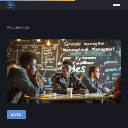
Accueil
›
Actu
ACTU