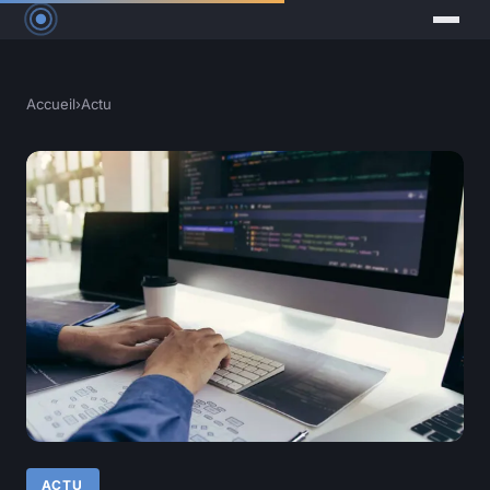
Accueil
›
Actu
ACTU