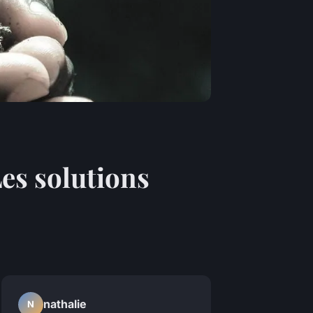
Les solutions
nathalie
N