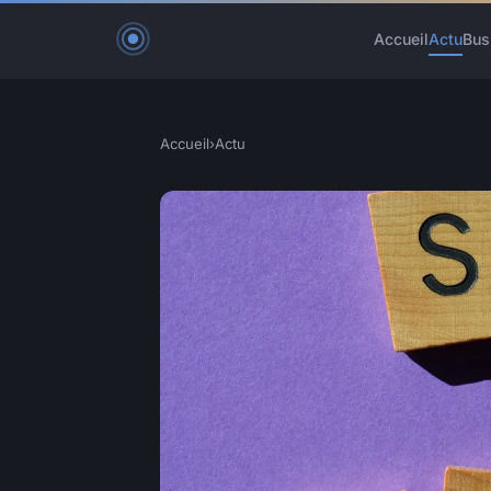
Accueil
Actu
Bus
Accueil
›
Actu