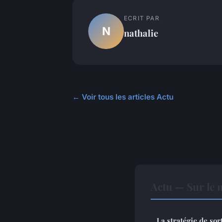
ECRIT PAR
N
nathalie
← Voir tous les articles Actu
Actu — Sur le 
La stratégie de sor