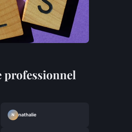
e professionnel
nathalie
N