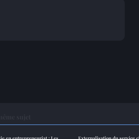
même sujet
tie en entrepreneuriat : Les
Externalisation du service cl