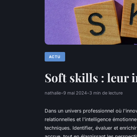
ACTU
Soft skills : leu
nathalie
•
9 mai 2024
•
3 min de lecture
Dans un univers professionnel où l'innov
relationnelles et l'intelligence émotionn
techniques. Identifier, évaluer et enrich
accrue, tout en élargissant les perspecti