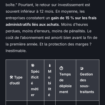
boîte.” Pourtant, le retour sur investissement est
souvent inférieur à 12 mois. En moyenne, les
entreprises constatent un
gain de 15 % sur les frais
administratifs liés aux achats
. Moins d’heures
perdues, moins d’erreurs, moins de pénalités. Le
coût de l’abonnement est amorti bien avant la fin de
la première année. Et la protection des marges ?
Inestimable.
🎯
📱
⏱️
🤝
Spéc
M
Temps
Gestion
🛠️ Type
ificit
o
de
des
d’outil
é
bi
déploie
sous-
méti
lit
ment
traitants
er
é